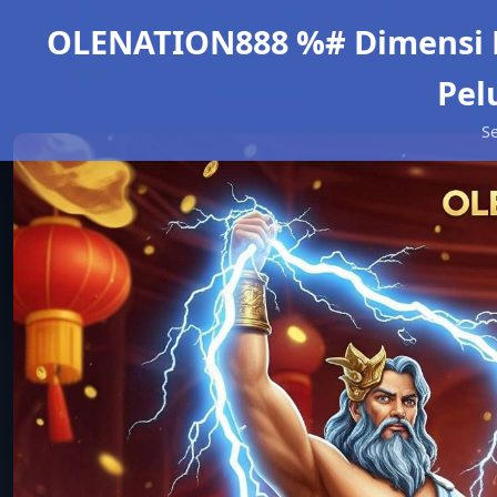
OLENATION888 %# Dimensi P
Pel
Se