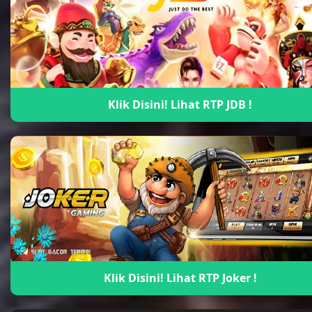
Klik Disini! Lihat RTP JDB !
Klik Disini! Lihat RTP Joker !