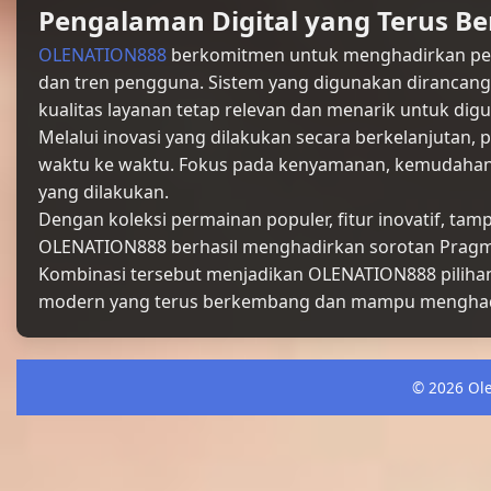
Pengalaman Digital yang Terus 
OLENATION888
berkomitmen untuk menghadirkan peng
dan tren pengguna. Sistem yang digunakan dirancan
kualitas layanan tetap relevan dan menarik untuk di
Melalui inovasi yang dilakukan secara berkelanjutan
waktu ke waktu. Fokus pada kenyamanan, kemudahan a
yang dilakukan.
Dengan koleksi permainan populer, fitur inovatif, tam
OLENATION888 berhasil menghadirkan sorotan Pragmat
Kombinasi tersebut menjadikan OLENATION888 piliha
modern yang terus berkembang dan mampu menghadirk
© 2026 Ole