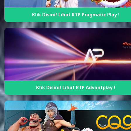
Klik Disini! Lihat RTP Pragmatic Play !
Klik Disini! Lihat RTP Advantplay !