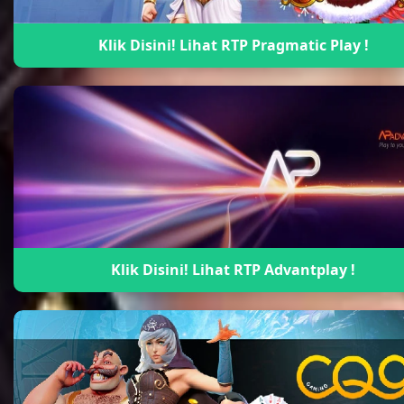
Klik Disini! Lihat RTP Pragmatic Play !
Klik Disini! Lihat RTP Advantplay !