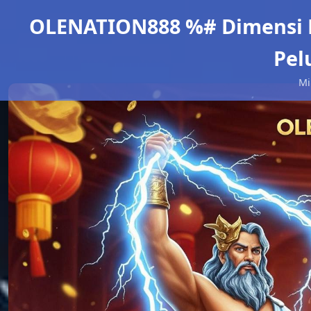
OLENATION888 %# Dimensi P
Pel
Mi