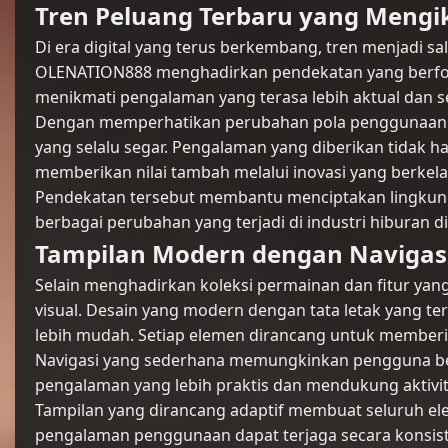
Tren Peluang Terbaru yang Mengi
Di era digital yang terus berkembang, tren menjadi s
OLENATION888 menghadirkan pendekatan yang berfo
menikmati pengalaman yang terasa lebih aktual dan s
Dengan memperhatikan perubahan pola penggunaan 
yang selalu segar. Pengalaman yang diberikan tidak 
memberikan nilai tambah melalui inovasi yang berkela
Pendekatan tersebut membantu menciptakan lingkung
berbagai perubahan yang terjadi di industri hiburan dig
Tampilan Modern dengan Naviga
Selain menghadirkan koleksi permainan dan fitur ya
visual. Desain yang modern dengan tata letak yang
lebih mudah. Setiap elemen dirancang untuk memberi
Navigasi yang sederhana memungkinkan pengguna ber
pengalaman yang lebih praktis dan mendukung aktivitas 
Tampilan yang dirancang adaptif membuat seluruh elem
pengalaman penggunaan dapat terjaga secara konsis