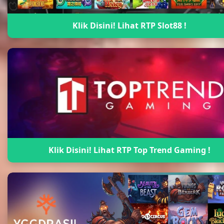
Klik Disini! Lihat RTP Slot88 !
Klik Disini! Lihat RTP Top Trend Gaming !