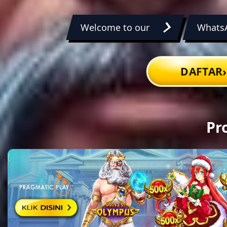
Welcome to our
Whats
›
DAFTAR
Pr